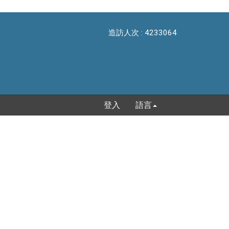
造訪人次 : 4233064
登入
語言